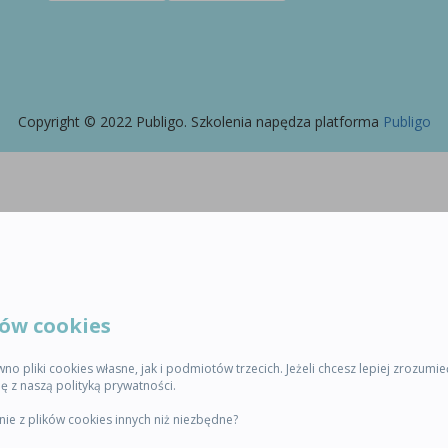
Copyright © 2022 Publigo. Szkolenia napędza platforma
Publigo
ków cookies
o pliki cookies własne, jak i podmiotów trzecich. Jeżeli chcesz lepiej zrozumie
ię z naszą polityką prywatności.
ie z plików cookies innych niż niezbędne?